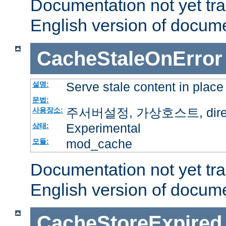
Documentation not yet tr
English version of docum
CacheStaleOnError
Serve stale content in place
설명:
문법:
주서버설정, 가상호스트, directo
사용장소:
Experimental
상태:
mod_cache
모듈:
Documentation not yet tr
English version of docum
CacheStoreExpired