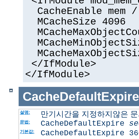
<IfModule mod_mem_
CacheEnable mem /
MCacheSize 4096
MCacheMaxObjectCo
MCacheMinObjectSi
MCacheMaxObjectSi
</IfModule>
</IfModule>
CacheDefaultExpire
만기시간을 지정하지않은 문서
설명:
CacheDefaultExpire
se
문법:
CacheDefaultExpire 36
기본값: