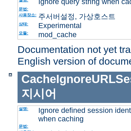
Ignore query string when ca
설명:
문법:
주서버설정, 가상호스트
사용장소:
Experimental
상태:
mod_cache
모듈:
Documentation not yet tr
English version of docum
CacheIgnoreURLSess
지시어
Ignore defined session ident
설명:
when caching
문법: