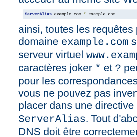
ServerAlias
 example
.
com 
*.
example
.
com
ainsi, toutes les requêtes
domaine
s
example.com
serveur virtuel
www.exam
caractères joker
et
peu
*
?
pour les correspondances
vous ne pouvez pas inven
placer dans une directive
. Tout d'ab
ServerAlias
DNS doit être correctemen