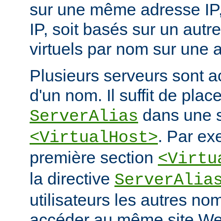
sur une même adresse IP, e
IP, soit basés sur un autr
virtuels par nom sur une a
Plusieurs serveurs sont a
d'un nom. Il suffit de place
dans une s
ServerAlias
. Par ex
<VirtualHost>
première section
<Virtu
la directive
ServerAlia
utilisateurs les autres n
accéder au même site We