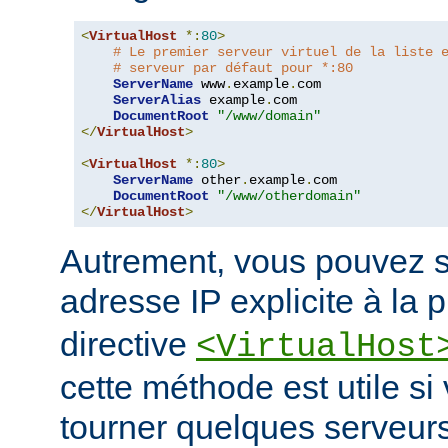
<
VirtualHost
*:
80
>
# Le premier serveur virtuel de la liste 
# serveur par défaut pour *:80
ServerName
 www
.
example
.
com

ServerAlias
 example
.
com

DocumentRoot
"/www/domain"
</
VirtualHost
>
<
VirtualHost
*:
80
>
ServerName
 other
.
example
.
com

DocumentRoot
"/www/otherdomain"
</
VirtualHost
>
Autrement, vous pouvez s
adresse IP explicite à la 
directive
<VirtualHost
cette méthode est utile si
tourner quelques serveurs