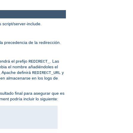
script/server-include.
la precedencia de la redirección.
endrá el prefijo
. Las
REDIRECT_
ambia el nombre añadiéndoles el
, Apache definirá
y
REDIRECT_URL
eden almacenarse en los logs de
esultado final para asegurar que es
ent podría incluir lo siguiente: