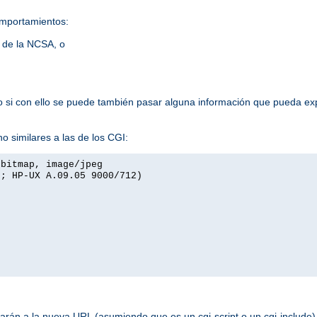
omportamientos:
s de la NCSA, o
lo si con ello se puede también pasar alguna información que pueda exp
o similares a las de los CGI:
xbitmap, image/jpeg
I; HP-UX A.09.05 9000/712)
rán a la nueva URL (asumiendo que es un cgi-script o un cgi-include). 