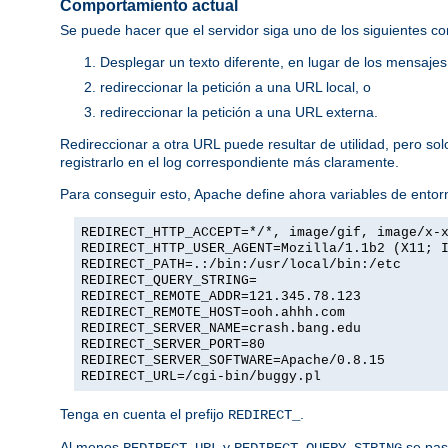
Comportamiento actual
Se puede hacer que el servidor siga uno de los siguientes c
Desplegar un texto diferente, en lugar de los mensaje
redireccionar la petición a una URL local, o
redireccionar la petición a una URL externa.
Redireccionar a otra URL puede resultar de utilidad, pero so
registrarlo en el log correspondiente más claramente.
Para conseguir esto, Apache define ahora variables de entorn
REDIRECT_HTTP_ACCEPT=*/*, image/gif, image/x-
REDIRECT_HTTP_USER_AGENT=Mozilla/1.1b2 (X11; 
REDIRECT_PATH=.:/bin:/usr/local/bin:/etc
REDIRECT_QUERY_STRING=
REDIRECT_REMOTE_ADDR=121.345.78.123
REDIRECT_REMOTE_HOST=ooh.ahhh.com
REDIRECT_SERVER_NAME=crash.bang.edu
REDIRECT_SERVER_PORT=80
REDIRECT_SERVER_SOFTWARE=Apache/0.8.15
REDIRECT_URL=/cgi-bin/buggy.pl
Tenga en cuenta el prefijo
.
REDIRECT_
Al menos
y
se pasa