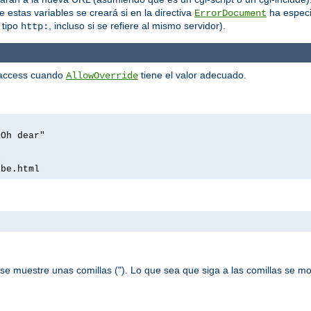
 estas variables se creará si en la directiva
ha especi
ErrorDocument
 tipo
, incluso si se refiere al mismo servidor).
http:
htaccess cuando
tiene el valor adecuado.
AllowOverride
 Oh dear"
l
ibe.html
se muestre unas comillas ("). Lo que sea que siga a las comillas se m