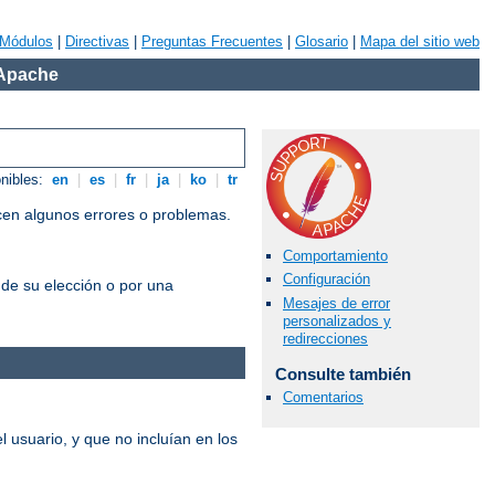
Módulos
|
Directivas
|
Preguntas Frecuentes
|
Glosario
|
Mapa del sitio web
 Apache
onibles:
en
|
es
|
fr
|
ja
|
ko
|
tr
cen algunos errores o problemas.
Comportamiento
Configuración
 de su elección o por una
Mesajes de error
personalizados y
redirecciones
Consulte también
Comentarios
 usuario, y que no incluían en los