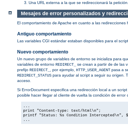
Una URL externa a la que se redireccionará la petición
Mesajes de error personalizados y redirecc
El comportamiento de Apache en cuanto a las redirecciones 
Antiguo comportamiento
Las variables CGI estándar estaban disponibles para el script
Nuevo comportamiento
Un nuevo grupo de variables de entorno se inicializa para que
variables de entorno
se crean a partir de de las 
REDIRECT_
prefijo
, por ejemplo,
pasa a s
REDIRECT_
HTTP_USER_AGENT
para ayudar al script a seguir su origen. 
REDIRECT_STATUS
acceso.
Si ErrorDocument especifica una redirección local a un script
posible hacer llegar al cliente de vuelta la condición de erro
...
print "Content-type: text/html\n";
printf "Status: %s Condition Intercepted\n", 
...