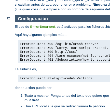
REDIRECT_URL
REDIRECT_QUERY_STRING
si existían antes de aparecer el error o problema.
Ninguna
de
(cualquier cosa que empiece por un nombre de esquema del
Configuración
El uso de
está activado para los ficheros .
ErrorDocument
Aquí hay algunos ejemplos más...
ErrorDocument 500 /cgi-bin/crash-recover
ErrorDocument 500 "Sorry, our script crashed.
ErrorDocument 500 http://xxx/
ErrorDocument 404 /Lame_excuses/not_found.htm
ErrorDocument 401 /Subscription/how_to_subscr
La sintaxis es,
ErrorDocument <3-digit-code> <action>
donde action puede ser,
Texto a mostrar. Ponga antes del texto que quiere que 
muestran.
Una URL local a la que se redireccionará la petición.