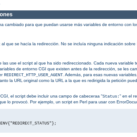
.
iones
ha cambiado para que puedan usarse más variables de entorno con los 
 al que se hacía la redirección. No se incluía ninguna indicación sobre 
 las use el script al que ha sido redireccionado. Cada nueva variable t
variables de entorno CGI que existen antes de la redirección, se les c
er
. Además, para esas nuevas variables
REDIRECT_HTTP_USER_AGENT
Tanto la URL original como la URL a la que es redirigida la petición pu
 CGI, el script debe incluir una campo de cabeceraa "
" en el r
Status:
r que lo provocó. Por ejemplo, un script en Perl para usar con ErrorDocum
$ENV{"REDIRECT_STATUS"};